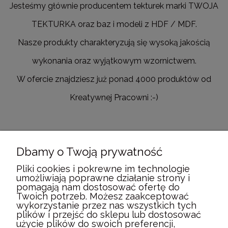
Jesteśmy głównie producentem tekturek marki TWOJA
TEKTURKA oraz baz i modeli z HDF / MDF.
Nasze produkty charakteryzują się wysoką jakością
wykonania oraz wyjątkowym wzornictwem.
W ofercie znajdziesz już ponad 4000 produktów od
Kreatywnej Pracowni :-)
Dbamy o Twoją prywatność
POMOC
Pliki cookies i pokrewne im technologie
umożliwiają poprawne działanie strony i
pomagają nam dostosować ofertę do
MOJE KONTO
Twoich potrzeb. Możesz zaakceptować
wykorzystanie przez nas wszystkich tych
plików i przejść do sklepu lub dostosować
PŁATNOŚCI I DOSTAWA
użycie plików do swoich preferencji,