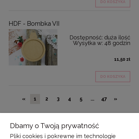
DO KOSZYKA
HDF - Bombka VII
Dostępność:
duża ilość
Wysyłka w:
48 godzin
11,50 zł
DO KOSZYKA
«
1
2
3
4
5
...
47
»
Dbamy o Twoją prywatność
POMOC
Pliki cookies i pokrewne im technologie