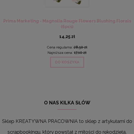
Prima Marketing - Magnolia Rouge Flowers Blushing Florals
(6pcs)
14,25 zł
Cena regularna:
28,50 zł
Najniższa cena:
17,10 zł
DO KOSZYKA
O NAS KILKA SŁÓW
Sklep KREATYWNA PRACOWNIA to sklep z artykułami do
scrapbookingu, który powstał z miłości do rękodzieła.