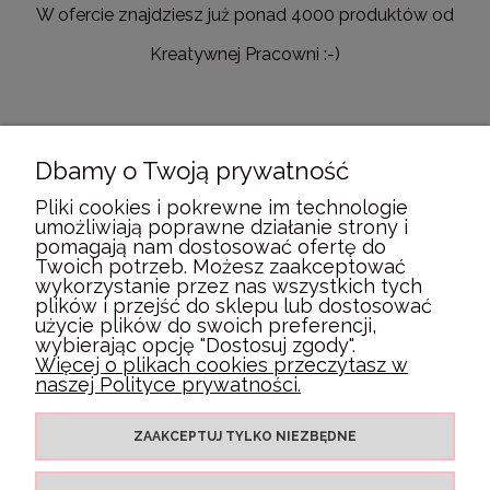
W ofercie znajdziesz już ponad 4000 produktów od
Kreatywnej Pracowni :-)
Dbamy o Twoją prywatność
POMOC
Pliki cookies i pokrewne im technologie
umożliwiają poprawne działanie strony i
pomagają nam dostosować ofertę do
MOJE KONTO
Twoich potrzeb. Możesz zaakceptować
wykorzystanie przez nas wszystkich tych
plików i przejść do sklepu lub dostosować
PŁATNOŚCI I DOSTAWA
użycie plików do swoich preferencji,
wybierając opcję "Dostosuj zgody".
Więcej o plikach cookies przeczytasz w
naszej Polityce prywatności.
INFORMACJE
ZAAKCEPTUJ TYLKO NIEZBĘDNE
O NAS