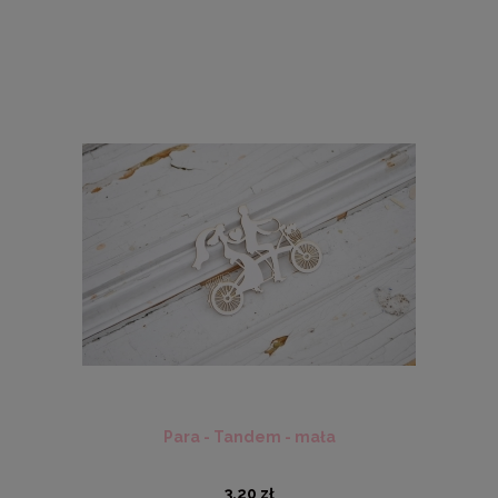
Para - Tandem - mała
3,20 zł