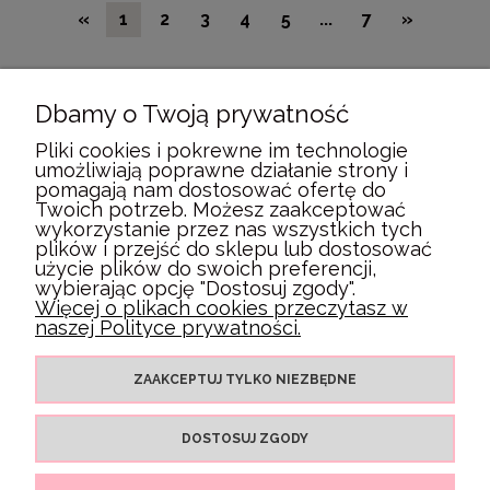
«
1
2
3
4
5
...
7
»
Dbamy o Twoją prywatność
POMOC
Pliki cookies i pokrewne im technologie
umożliwiają poprawne działanie strony i
pomagają nam dostosować ofertę do
MOJE KONTO
Twoich potrzeb. Możesz zaakceptować
wykorzystanie przez nas wszystkich tych
plików i przejść do sklepu lub dostosować
PŁATNOŚCI I DOSTAWA
użycie plików do swoich preferencji,
wybierając opcję "Dostosuj zgody".
Więcej o plikach cookies przeczytasz w
naszej Polityce prywatności.
INFORMACJE
ZAAKCEPTUJ TYLKO NIEZBĘDNE
O NAS
DOSTOSUJ ZGODY
POKAŻ PEŁNĄ WERSJĘ STRONY