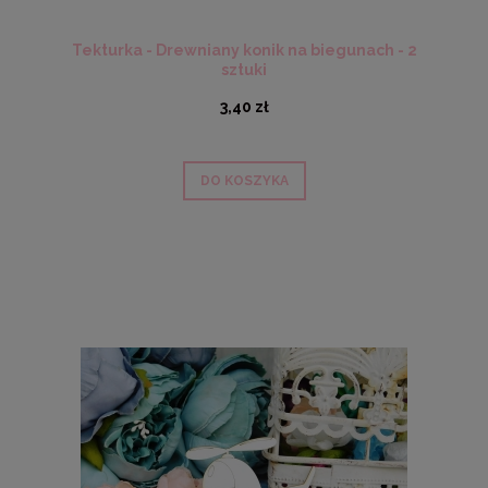
Tekturka - Drewniany konik na biegunach - 2
sztuki
3,40 zł
DO KOSZYKA