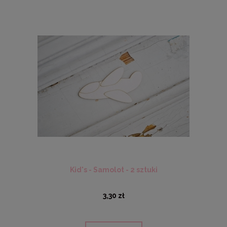
Kid's - Samolot - 2 sztuki
3,30 zł