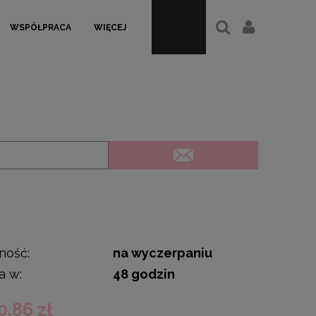
WSPÓŁPRACA
WIĘCEJ
ność:
na wyczerpaniu
a w:
48 godzin
0,86 zł