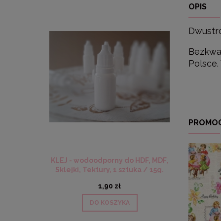
OPIS
Dwustro
Bezkwas
Polsce.
PROMO
KLEJ - wodoodporny do HDF, MDF,
Sklejki, Tektury, 1 sztuka / 15g.
1,90 zł
DO KOSZYKA