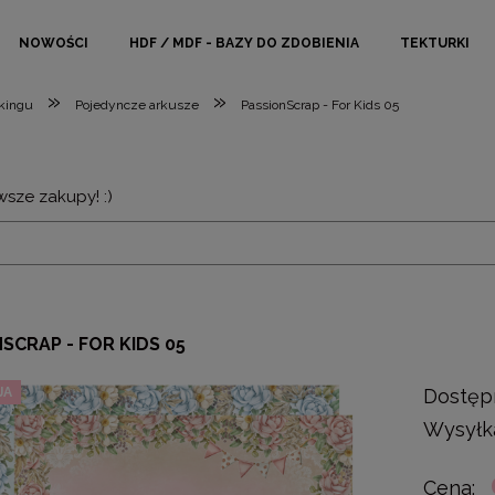
NOWOŚCI
HDF / MDF - BAZY DO ZDOBIENIA
TEKTURKI
»
»
okingu
Pojedyncze arkusze
PassionScrap - For Kids 05
wsze zakupy! :)
SCRAP - FOR KIDS 05
JA
Dostęp
Wysyłk
Cena: