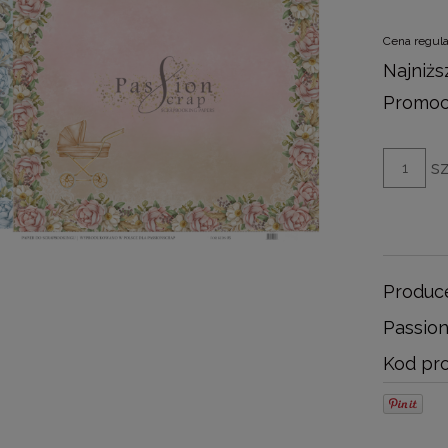
Cena regul
Najniżs
Promocj
sz
Produc
Passio
Kod pro