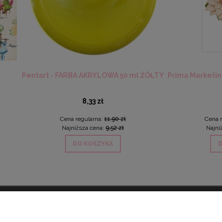
 - FARBA AKRYLOWA 50 ml ŻÓŁTY
Prima Marketing - Kwiaty- Chr
8,33 zł
14,25 zł
Cena regularna:
11,90 zł
Cena regularna:
28,50 zł
Najniższa cena:
9,52 zł
Najniższa cena:
17,10 zł
DO KOSZYKA
DO KOSZYKA
ONTO
PŁATNOŚCI I DOSTAWA
INF