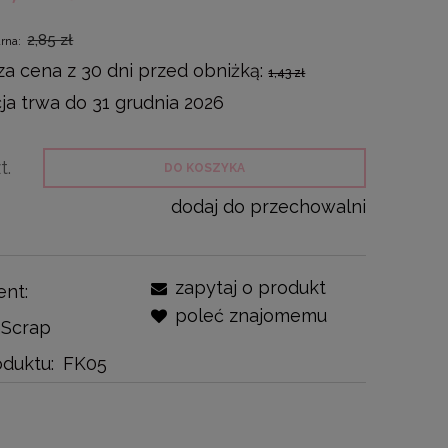
2,85 zł
arna:
za cena z 30 dni przed obniżką:
1,43 zł
a trwa do 31 grudnia 2026
t.
DO KOSZYKA
dodaj do przechowalni
zapytaj o produkt
ent:
poleć znajomemu
nScrap
duktu:
FK05