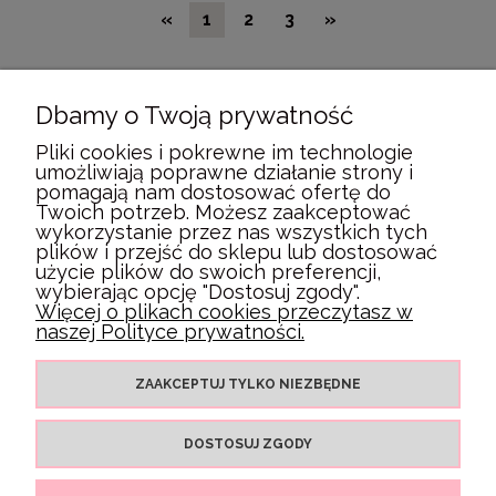
«
1
2
3
»
Dbamy o Twoją prywatność
POMOC
Pliki cookies i pokrewne im technologie
umożliwiają poprawne działanie strony i
pomagają nam dostosować ofertę do
MOJE KONTO
Twoich potrzeb. Możesz zaakceptować
wykorzystanie przez nas wszystkich tych
plików i przejść do sklepu lub dostosować
PŁATNOŚCI I DOSTAWA
użycie plików do swoich preferencji,
wybierając opcję "Dostosuj zgody".
Więcej o plikach cookies przeczytasz w
naszej Polityce prywatności.
INFORMACJE
ZAAKCEPTUJ TYLKO NIEZBĘDNE
O NAS
DOSTOSUJ ZGODY
POKAŻ PEŁNĄ WERSJĘ STRONY