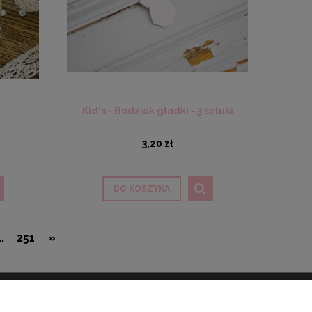
Kid's - Bodziak gładki - 3 sztuki
3,20 zł
DO KOSZYKA
..
251
»
ORMACJE
O NAS