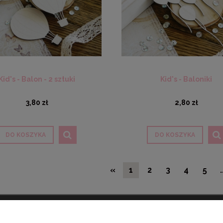
Kid's - Balon - 2 sztuki
Kid's - Baloniki
3,80 zł
2,80 zł
DO KOSZYKA
DO KOSZYKA
«
1
2
3
4
5
.
ONTO
PŁATNOŚCI I DOSTAWA
INF