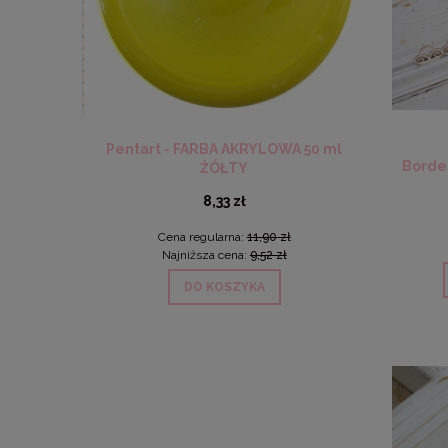
tures 03
Pentart - FARBA AKRYLOWA 50 ml
Lexi Des
Border
ŻÓŁTY
papie
8,33 zł
zł
Cena regularna:
11,90 zł
C
ł
Najniższa cena:
9,52 zł
N
DO KOSZYKA