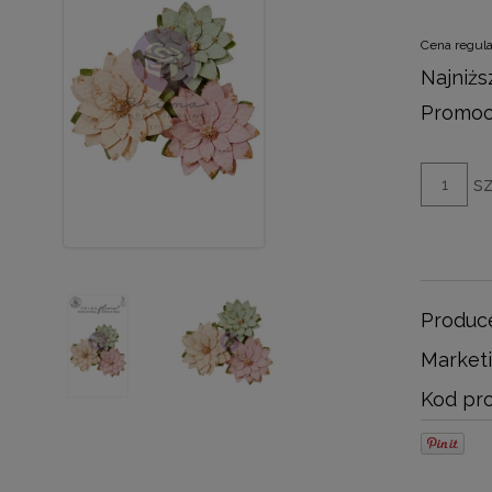
Cena regul
Najniżs
Promocj
sz
Produc
Marketi
Kod pro