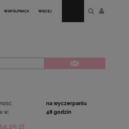
WSPÓŁPRACA
WIĘCEJ
ność:
na wyczerpaniu
a w:
48 godzin
14,25 zł