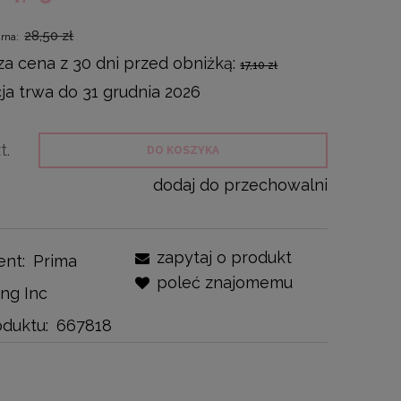
28,50 zł
arna:
za cena z 30 dni przed obniżką:
17,10 zł
a trwa do 31 grudnia 2026
t.
DO KOSZYKA
dodaj do przechowalni
zapytaj o produkt
ent:
Prima
poleć znajomemu
ng Inc
duktu:
667818