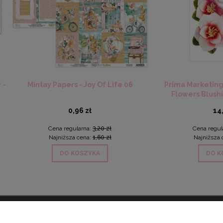
tay Papers - Joy Of Life 06
Prima Marketing - Magnoli
Flowers Blushing Florals 
0,96 zł
14,25 zł
Cena regularna:
3,20 zł
Cena regularna:
28,50 zł
Najniższa cena:
1,60 zł
Najniższa cena:
17,10 zł
DO KOSZYKA
DO KOSZYKA
ONTO
PŁATNOŚCI I DOSTAWA
INF